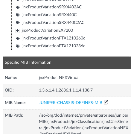
jnxProductVariationSRX4402AC
jnxProductVariationSRX440C
jnxProductVariationSRX440C2AC
jnxProductVariationEX7200
jnxProductVariationPTX1210260q
jnxProductVariationPTX1210236q
Specific MIB Information
Name:
jnxProductNFXVirtual
OID:
1.3.6.1.4.1.2636.1.1.1.4.138.7
MIB Name:
JUNIPER-CHASSIS-DEFINES-MIB
MIB Path:
/iso/org/dod/internet/private/enterprises/juniper
MIB/jnxProducts/jnxClassification/jnxClassGene
ral/jnxProductVariation/jnxProductVariationNFX