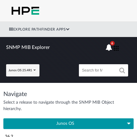
EXPLORE PATHFINDER APPS
6
SNMP MIB Explorer
Junos OS 25.4R1
Navigate
Select a release to navigate through the SNMP MIB Object
hierarchy.
Junos OS
26.2