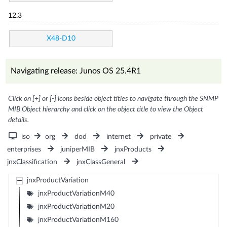
12.3
X48-D10
Navigating release: Junos OS 25.4R1
Click on [+] or [-] icons beside object titles to navigate through the SNMP
MIB Object hierarchy and click on the object title to view the Object
details.
iso
org
dod
internet
private
enterprises
juniperMIB
jnxProducts
jnxClassification
jnxClassGeneral
jnxProductVariation
jnxProductVariationM40
jnxProductVariationM20
jnxProductVariationM160