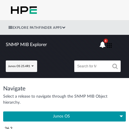
EXPLORE PATHFINDER APPS
6
SNMP MIB Explorer
Junos OS 25.4R1
Navigate
Select a release to navigate through the SNMP MIB Object
hierarchy.
Junos OS
26.2