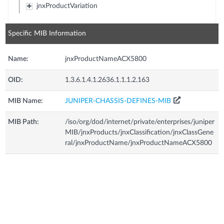
jnxProductVariation
Specific MIB Information
Name:
jnxProductNameACX5800
OID:
1.3.6.1.4.1.2636.1.1.1.2.163
MIB Name:
JUNIPER-CHASSIS-DEFINES-MIB
MIB Path:
/iso/org/dod/internet/private/enterprises/juniper
MIB/jnxProducts/jnxClassification/jnxClassGene
ral/jnxProductName/jnxProductNameACX5800