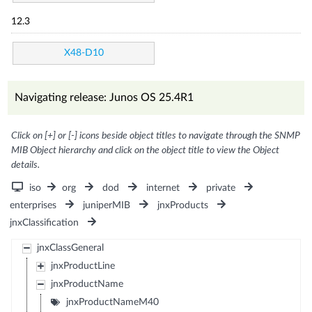
12.3
X48-D10
Navigating release: Junos OS 25.4R1
Click on [+] or [-] icons beside object titles to navigate through the SNMP
MIB Object hierarchy and click on the object title to view the Object
details.
iso
org
dod
internet
private
enterprises
juniperMIB
jnxProducts
jnxClassification
jnxClassGeneral
jnxProductLine
jnxProductName
jnxProductNameM40