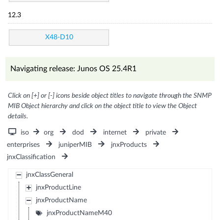
12.3
X48-D10
Navigating release: Junos OS 25.4R1
Click on [+] or [-] icons beside object titles to navigate through the SNMP
MIB Object hierarchy and click on the object title to view the Object
details.
iso
org
dod
internet
private
enterprises
juniperMIB
jnxProducts
jnxClassification
jnxClassGeneral
jnxProductLine
jnxProductName
jnxProductNameM40