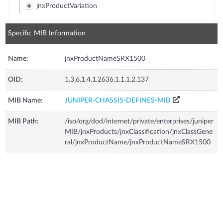
jnxProductVariation
Specific MIB Information
Name:
jnxProductNameSRX1500
OID:
1.3.6.1.4.1.2636.1.1.1.2.137
MIB Name:
JUNIPER-CHASSIS-DEFINES-MIB
MIB Path:
/iso/org/dod/internet/private/enterprises/juniper
MIB/jnxProducts/jnxClassification/jnxClassGene
ral/jnxProductName/jnxProductNameSRX1500