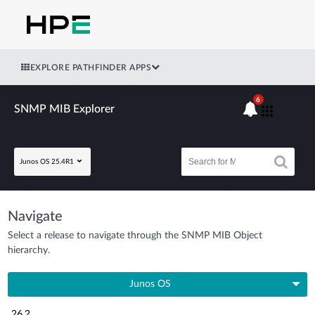
EXPLORE PATHFINDER APPS
6
SNMP MIB Explorer
Junos OS 25.4R1
Navigate
Select a release to navigate through the SNMP MIB Object
hierarchy.
Junos OS
26.2