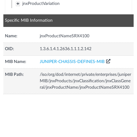
jnxProductVariation
Specific MIB Information
Name:
jnxProductNameSRX4100
OID:
1.3.6.1.4.1.2636.1.1.1.2.142
MIB Name:
JUNIPER-CHASSIS-DEFINES-MIB
MIB Path:
/iso/org/dod/internet/private/enterprises/juniper
MIB/jnxProducts/jnxClassification/jnxClassGene
ral/jnxProductName/jnxProductNameSRX4100