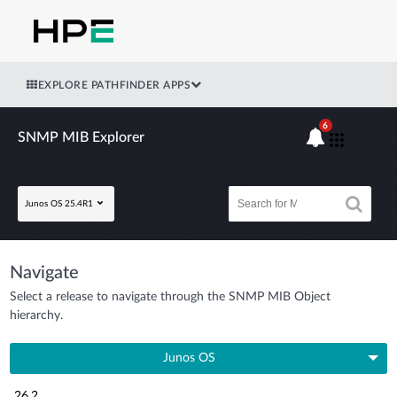
EXPLORE PATHFINDER APPS
6
SNMP MIB Explorer
Junos OS 25.4R1
Navigate
Select a release to navigate through the SNMP MIB Object
hierarchy.
Junos OS
26.2