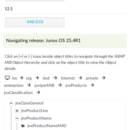
12.3
X48-D10
Navigating release: Junos OS 25.4R1
Click on [+] or [-] icons beside object titles to navigate through the SNMP
MIB Object hierarchy and click on the object title to view the Object
details.
iso
org
dod
internet
private
enterprises
juniperMIB
jnxProducts
jnxClassification
jnxClassGeneral
jnxProductLine
jnxProductName
jnxProductNameM40