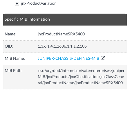
jnxProductVariation
Specific MIB Information
Name:
jnxProductNameSRX5400
OID:
1.3.6.1.4.1.2636.1.1.1.2.105
MIB Name:
JUNIPER-CHASSIS-DEFINES-MIB
MIB Path:
/iso/org/dod/internet/private/enterprises/juniper
MIB/jnxProducts/jnxClassification/jnxClassGene
ral/jnxProductName/jnxProductNameSRX5400