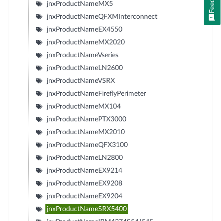
jnxProductNameMX5
jnxProductNameQFXMInterconnect
jnxProductNameEX4550
jnxProductNameMX2020
jnxProductNameVseries
jnxProductNameLN2600
jnxProductNameVSRX
jnxProductNameFireflyPerimeter
jnxProductNameMX104
jnxProductNamePTX3000
jnxProductNameMX2010
jnxProductNameQFX3100
jnxProductNameLN2800
jnxProductNameEX9214
jnxProductNameEX9208
jnxProductNameEX9204
jnxProductNameSRX5400