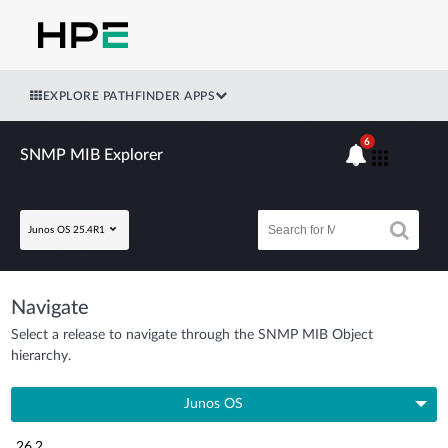
EXPLORE PATHFINDER APPS
6
SNMP MIB Explorer
Junos OS 25.4R1
Navigate
Select a release to navigate through the SNMP MIB Object
hierarchy.
Junos OS
26.2