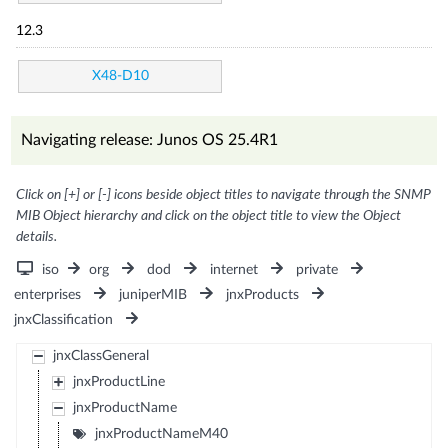
12.3
X48-D10
Navigating release: Junos OS 25.4R1
Click on [+] or [-] icons beside object titles to navigate through the SNMP
MIB Object hierarchy and click on the object title to view the Object
details.
iso
org
dod
internet
private
enterprises
juniperMIB
jnxProducts
jnxClassification
jnxClassGeneral
jnxProductLine
jnxProductName
jnxProductNameM40