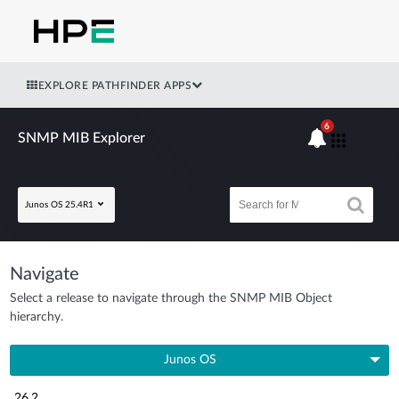
EXPLORE PATHFINDER APPS
6
SNMP MIB Explorer
Junos OS 25.4R1
Navigate
Select a release to navigate through the SNMP MIB Object
hierarchy.
Junos OS
26.2