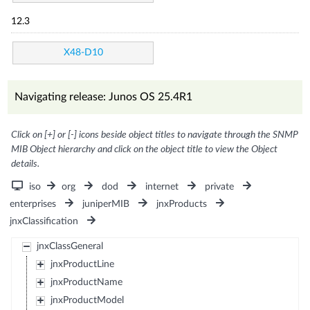
12.3
X48-D10
Navigating release: Junos OS 25.4R1
Click on [+] or [-] icons beside object titles to navigate through the SNMP
MIB Object hierarchy and click on the object title to view the Object
details.
iso
org
dod
internet
private
enterprises
juniperMIB
jnxProducts
jnxClassification
jnxClassGeneral
jnxProductLine
jnxProductName
jnxProductModel