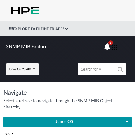
EXPLORE PATHFINDER APPS
6
SNMP MIB Explorer
Junos OS 25.4R1
Navigate
Select a release to navigate through the SNMP MIB Object
hierarchy.
Junos OS
26.2