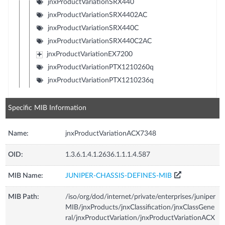
jnxProductVariationSRX440
jnxProductVariationSRX4402AC
jnxProductVariationSRX440C
jnxProductVariationSRX440C2AC
jnxProductVariationEX7200
jnxProductVariationPTX1210260q
jnxProductVariationPTX1210236q
Specific MIB Information
Name:
jnxProductVariationACX7348
OID:
1.3.6.1.4.1.2636.1.1.1.4.587
MIB Name:
JUNIPER-CHASSIS-DEFINES-MIB
MIB Path:
/iso/org/dod/internet/private/enterprises/juniper
MIB/jnxProducts/jnxClassification/jnxClassGene
ral/jnxProductVariation/jnxProductVariationACX