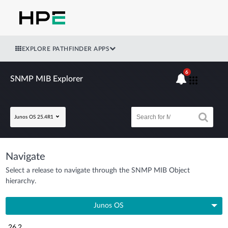
EXPLORE PATHFINDER APPS
6
SNMP MIB Explorer
Junos OS 25.4R1
Navigate
Select a release to navigate through the SNMP MIB Object
hierarchy.
Junos OS
26.2