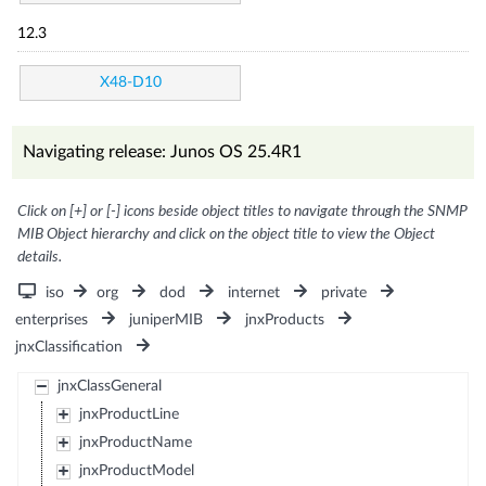
12.3
X48-D10
Navigating release: Junos OS 25.4R1
Click on [+] or [-] icons beside object titles to navigate through the SNMP
MIB Object hierarchy and click on the object title to view the Object
details.
iso
org
dod
internet
private
enterprises
juniperMIB
jnxProducts
jnxClassification
jnxClassGeneral
jnxProductLine
jnxProductName
jnxProductModel