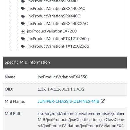
jnxProductVariationSRX440
jnxProductVariationSRX4402AC
jnxProductVariationSRX440C
jnxProductVariationSRX440C2AC
jnxProductVariationEX7200
jnxProductVariationPTX1210260q
jnxProductVariationPTX1210236q
Specific MIB Information
Name:
jnxProductVariationEX4550
OID:
1.3.6.1.4.1.2636.1.1.1.4.92
MIB Name:
JUNIPER-CHASSIS-DEFINES-MIB
MIB Path:
/iso/org/dod/internet/private/enterprises/juniper
MIB/jnxProducts/jnxClassification/jnxClassGene
ral/jnxProductVariation/jnxProductVariationEX4