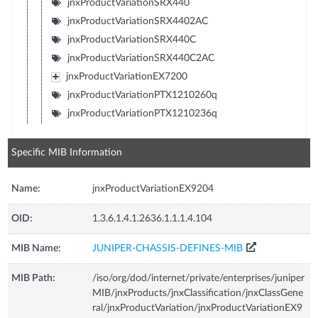
jnxProductVariationSRX440
jnxProductVariationSRX4402AC
jnxProductVariationSRX440C
jnxProductVariationSRX440C2AC
jnxProductVariationEX7200
jnxProductVariationPTX1210260q
jnxProductVariationPTX1210236q
Specific MIB Information
Name:
jnxProductVariationEX9204
OID:
1.3.6.1.4.1.2636.1.1.1.4.104
MIB Name:
JUNIPER-CHASSIS-DEFINES-MIB
MIB Path:
/iso/org/dod/internet/private/enterprises/juniper
MIB/jnxProducts/jnxClassification/jnxClassGene
ral/jnxProductVariation/jnxProductVariationEX9