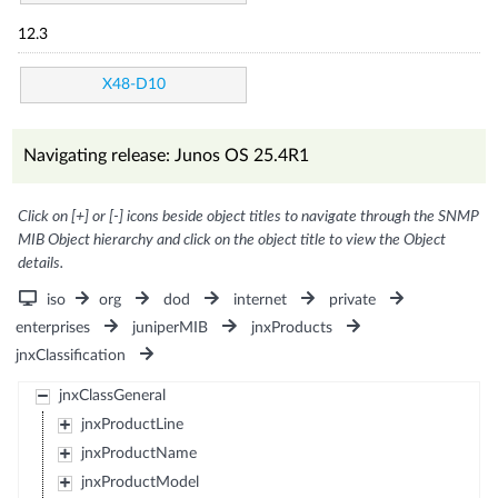
12.3
X48-D10
Navigating release: Junos OS 25.4R1
Click on [+] or [-] icons beside object titles to navigate through the SNMP
MIB Object hierarchy and click on the object title to view the Object
details.
iso
org
dod
internet
private
enterprises
juniperMIB
jnxProducts
jnxClassification
jnxClassGeneral
jnxProductLine
jnxProductName
jnxProductModel