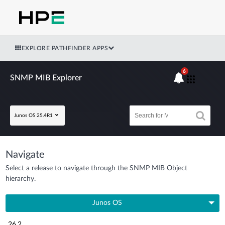
EXPLORE PATHFINDER APPS
6
SNMP MIB Explorer
Junos OS 25.4R1
Navigate
Select a release to navigate through the SNMP MIB Object
hierarchy.
Junos OS
26.2