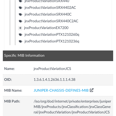
jnxProductVariationSRX440
jnxProductVariationSRX4402AC
jnxProductVariationSRX440C
jnxProductVariationSRX440C2AC
jnxProductVariationEX7200
jnxProductVariationPTX1210260q
jnxProductVariationPTX1210236q
Specific MIB Information
Name:
jnxProductVariationJCS
OID:
1.3.6.1.4.1.2636.1.1.1.4.38
MIB Name:
JUNIPER-CHASSIS-DEFINES-MIB
MIB Path:
/iso/org/dod/internet/private/enterprises/juniper
MIB/jnxProducts/jnxClassification/jnxClassGene
ral/jnxProductVariation/jnxProductVariationJCS