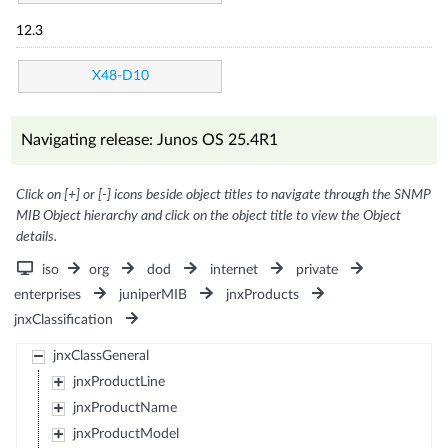
12.3
X48-D10
Navigating release: Junos OS 25.4R1
Click on [+] or [-] icons beside object titles to navigate through the SNMP
MIB Object hierarchy and click on the object title to view the Object
details.
iso
org
dod
internet
private
enterprises
juniperMIB
jnxProducts
jnxClassification
jnxClassGeneral
jnxProductLine
jnxProductName
jnxProductModel