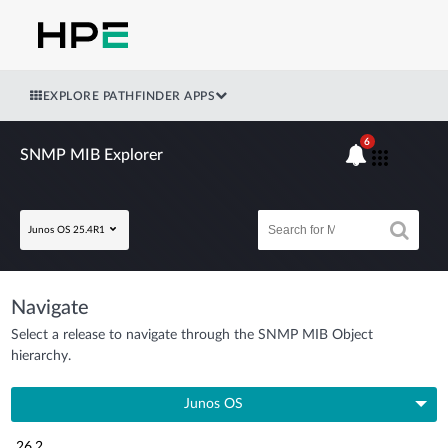
EXPLORE PATHFINDER APPS
6
SNMP MIB Explorer
Junos OS 25.4R1
Navigate
Select a release to navigate through the SNMP MIB Object
hierarchy.
Junos OS
26.2