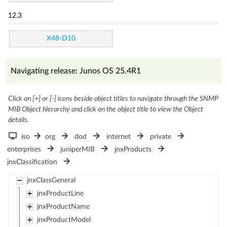
12.3
X48-D10
Navigating release: Junos OS 25.4R1
Click on [+] or [-] icons beside object titles to navigate through the SNMP
MIB Object hierarchy and click on the object title to view the Object
details.
iso
org
dod
internet
private
enterprises
juniperMIB
jnxProducts
jnxClassification
jnxClassGeneral
jnxProductLine
jnxProductName
jnxProductModel