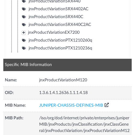
jnxProductVariationSRX440
jnxProductVariationSRX4402AC
jnxProductVariationSRX440C
jnxProductVariationSRX440C2AC
jnxProductVariationEX7200
jnxProductVariationPTX1210260q
jnxProductVariationPTX1210236q
Specific MIB Information
Name:
jnxProductVariationM120
OID:
1.3.6.1.4.1.2636.1.1.1.4.18
MIB Name:
JUNIPER-CHASSIS-DEFINES-MIB
MIB Path:
/iso/org/dod/internet/private/enterprises/juniper
MIB/jnxProducts/jnxClassification/jnxClassGene
ral/jnxProductVariation/jnxProductVariationM12