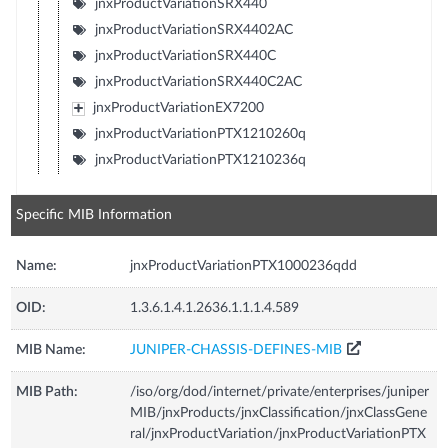
jnxProductVariationSRX440
jnxProductVariationSRX4402AC
jnxProductVariationSRX440C
jnxProductVariationSRX440C2AC
jnxProductVariationEX7200
jnxProductVariationPTX1210260q
jnxProductVariationPTX1210236q
Specific MIB Information
Name:
jnxProductVariationPTX1000236qdd
OID:
1.3.6.1.4.1.2636.1.1.1.4.589
MIB Name:
JUNIPER-CHASSIS-DEFINES-MIB
MIB Path:
/iso/org/dod/internet/private/enterprises/juniper
MIB/jnxProducts/jnxClassification/jnxClassGene
ral/jnxProductVariation/jnxProductVariationPTX