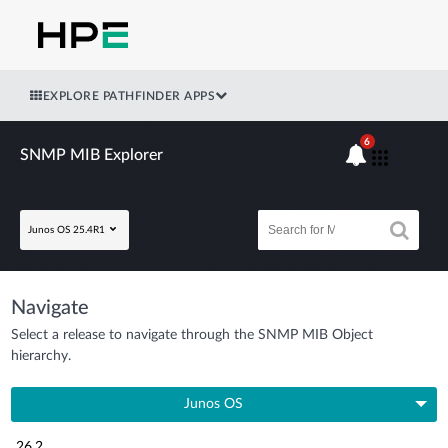
EXPLORE PATHFINDER APPS
6
SNMP MIB Explorer
Junos OS 25.4R1
Navigate
Select a release to navigate through the SNMP MIB Object
hierarchy.
Junos OS
26.2