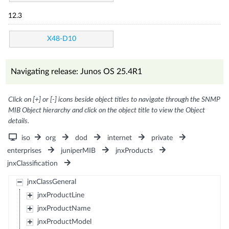
12.3
X48-D10
Navigating release: Junos OS 25.4R1
Click on [+] or [-] icons beside object titles to navigate through the SNMP
MIB Object hierarchy and click on the object title to view the Object
details.
iso
org
dod
internet
private
enterprises
juniperMIB
jnxProducts
jnxClassification
jnxClassGeneral
jnxProductLine
jnxProductName
jnxProductModel