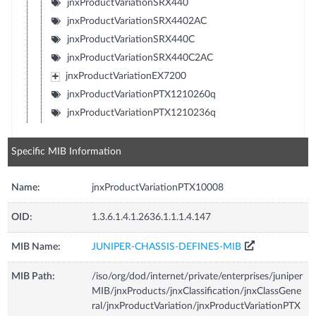
jnxProductVariationSRX440
jnxProductVariationSRX4402AC
jnxProductVariationSRX440C
jnxProductVariationSRX440C2AC
jnxProductVariationEX7200
jnxProductVariationPTX1210260q
jnxProductVariationPTX1210236q
Specific MIB Information
Name:
jnxProductVariationPTX10008
OID:
1.3.6.1.4.1.2636.1.1.1.4.147
MIB Name:
JUNIPER-CHASSIS-DEFINES-MIB
MIB Path:
/iso/org/dod/internet/private/enterprises/juniper
MIB/jnxProducts/jnxClassification/jnxClassGene
ral/jnxProductVariation/jnxProductVariationPTX