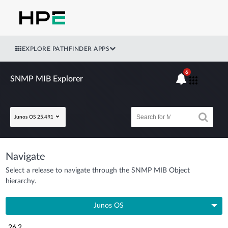
EXPLORE PATHFINDER APPS
6
SNMP MIB Explorer
Junos OS 25.4R1
Navigate
Select a release to navigate through the SNMP MIB Object
hierarchy.
Junos OS
26.2