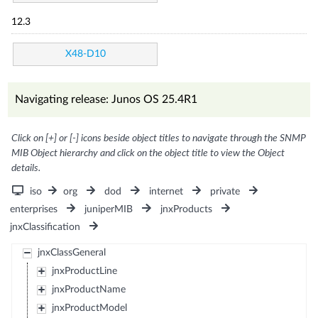
12.3
X48-D10
Navigating release: Junos OS 25.4R1
Click on [+] or [-] icons beside object titles to navigate through the SNMP
MIB Object hierarchy and click on the object title to view the Object
details.
iso
org
dod
internet
private
enterprises
juniperMIB
jnxProducts
jnxClassification
jnxClassGeneral
jnxProductLine
jnxProductName
jnxProductModel