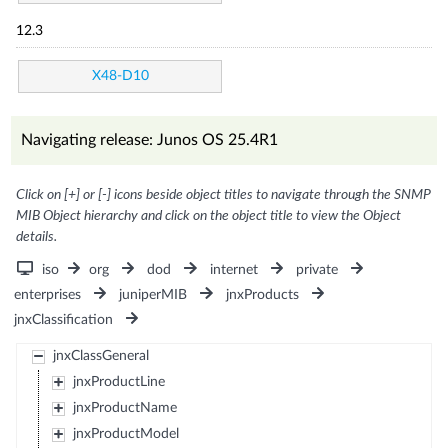
12.3
X48-D10
Navigating release: Junos OS 25.4R1
Click on [+] or [-] icons beside object titles to navigate through the SNMP
MIB Object hierarchy and click on the object title to view the Object
details.
iso
org
dod
internet
private
enterprises
juniperMIB
jnxProducts
jnxClassification
jnxClassGeneral
jnxProductLine
jnxProductName
jnxProductModel