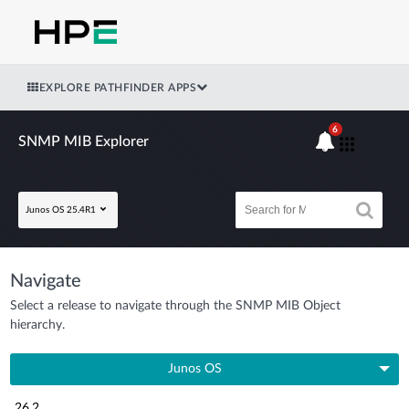
EXPLORE PATHFINDER APPS
6
SNMP MIB Explorer
Junos OS 25.4R1
Navigate
Select a release to navigate through the SNMP MIB Object
hierarchy.
Junos OS
26.2