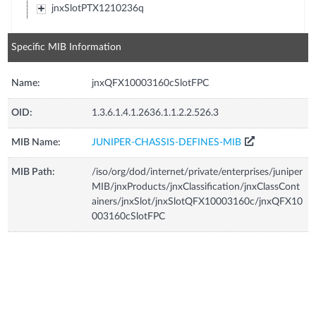
jnxSlotPTX1210236q
Specific MIB Information
Name:
jnxQFX10003160cSlotFPC
OID:
1.3.6.1.4.1.2636.1.1.2.2.526.3
MIB Name:
JUNIPER-CHASSIS-DEFINES-MIB
MIB Path:
/iso/org/dod/internet/private/enterprises/juniper
MIB/jnxProducts/jnxClassification/jnxClassCont
ainers/jnxSlot/jnxSlotQFX10003160c/jnxQFX10
003160cSlotFPC