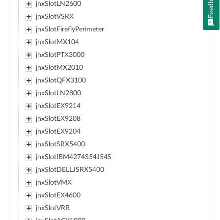
Feedback
jnxSlotLN2600
jnxSlotVSRX
jnxSlotFireflyPerimeter
jnxSlotMX104
jnxSlotPTX3000
jnxSlotMX2010
jnxSlotQFX3100
jnxSlotLN2800
jnxSlotEX9214
jnxSlotEX9208
jnxSlotEX9204
jnxSlotSRX5400
jnxSlotIBM4274S54J54S
jnxSlotDELLJSRX5400
jnxSlotVMX
jnxSlotEX4600
jnxSlotVRR