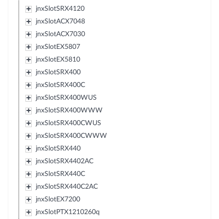
jnxSlotSRX4120
jnxSlotACX7048
jnxSlotACX7030
jnxSlotEX5807
jnxSlotEX5810
jnxSlotSRX400
jnxSlotSRX400C
jnxSlotSRX400WUS
jnxSlotSRX400WWW
jnxSlotSRX400CWUS
jnxSlotSRX400CWWW
jnxSlotSRX440
jnxSlotSRX4402AC
jnxSlotSRX440C
jnxSlotSRX440C2AC
jnxSlotEX7200
jnxSlotPTX1210260q