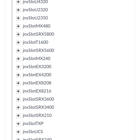
jnxSlotJ4320
jnxSlotJ2320
jnxSlotJ2350
jnxSlotMX480
jnxSlotSRX5800
jnxSlotT1600
jnxSlotSRX5600
jnxSlotMX240
jnxSlotEX3200
jnxSlotEX4200
jnxSlotEX8208
jnxSlotEX8216
jnxSlotSRX3600
jnxSlotSRX3400
jnxSlotSRX210
jnxSlotTXP
jnxSlotJCS
jnxSlotSRX240