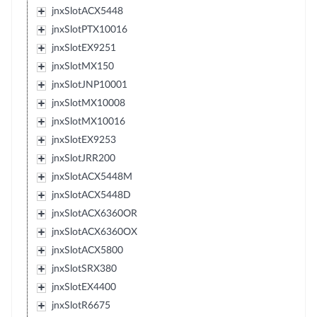
jnxSlotACX5448
jnxSlotPTX10016
jnxSlotEX9251
jnxSlotMX150
jnxSlotJNP10001
jnxSlotMX10008
jnxSlotMX10016
jnxSlotEX9253
jnxSlotJRR200
jnxSlotACX5448M
jnxSlotACX5448D
jnxSlotACX6360OR
jnxSlotACX6360OX
jnxSlotACX5800
jnxSlotSRX380
jnxSlotEX4400
jnxSlotR6675