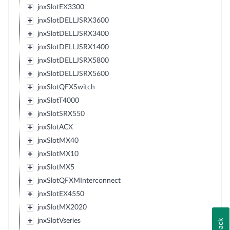
jnxSlotEX3300
jnxSlotDELLJSRX3600
jnxSlotDELLJSRX3400
jnxSlotDELLJSRX1400
jnxSlotDELLJSRX5800
jnxSlotDELLJSRX5600
jnxSlotQFXSwitch
jnxSlotT4000
jnxSlotSRX550
jnxSlotACX
jnxSlotMX40
jnxSlotMX10
jnxSlotMX5
jnxSlotQFXMInterconnect
jnxSlotEX4550
jnxSlotMX2020
jnxSlotVseries