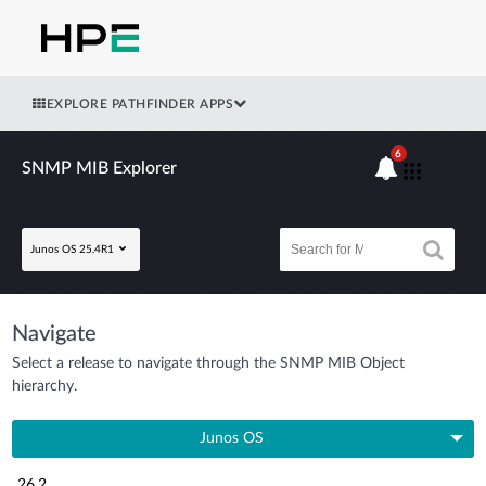
EXPLORE PATHFINDER APPS
6
SNMP MIB Explorer
Junos OS 25.4R1
Navigate
Select a release to navigate through the SNMP MIB Object
hierarchy.
Junos OS
26.2