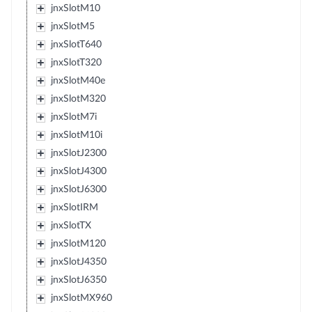
jnxSlotM10
jnxSlotM5
jnxSlotT640
jnxSlotT320
jnxSlotM40e
jnxSlotM320
jnxSlotM7i
jnxSlotM10i
jnxSlotJ2300
jnxSlotJ4300
jnxSlotJ6300
jnxSlotIRM
jnxSlotTX
jnxSlotM120
jnxSlotJ4350
jnxSlotJ6350
jnxSlotMX960