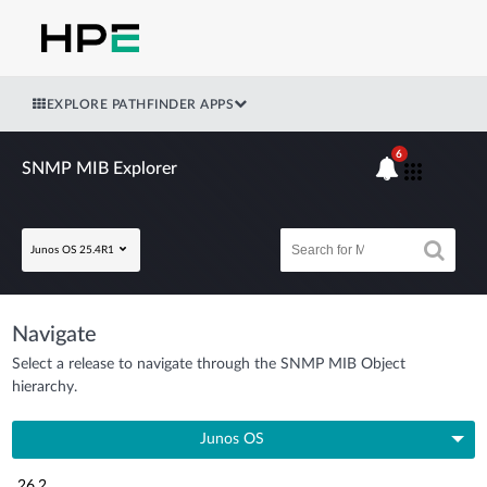
EXPLORE PATHFINDER APPS
6
SNMP MIB Explorer
Junos OS 25.4R1
Navigate
Select a release to navigate through the SNMP MIB Object
hierarchy.
Junos OS
26.2