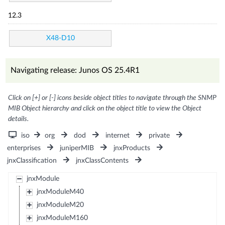
12.3
X48-D10
Navigating release: Junos OS 25.4R1
Click on [+] or [-] icons beside object titles to navigate through the SNMP
MIB Object hierarchy and click on the object title to view the Object
details.
iso
org
dod
internet
private
enterprises
juniperMIB
jnxProducts
jnxClassification
jnxClassContents
jnxModule
jnxModuleM40
jnxModuleM20
jnxModuleM160