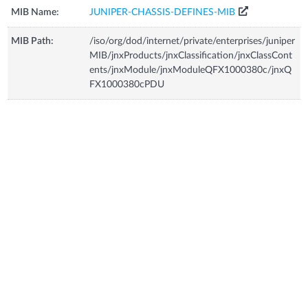
MIB Name:
JUNIPER-CHASSIS-DEFINES-MIB
MIB Path:
/iso/org/dod/internet/private/enterprises/juniper
MIB/jnxProducts/jnxClassification/jnxClassCont
ents/jnxModule/jnxModuleQFX1000380c/jnxQ
FX1000380cPDU