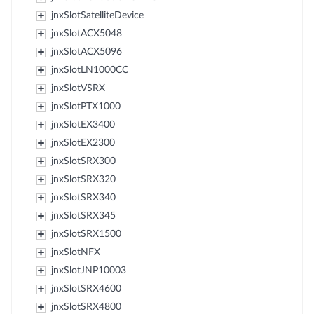
jnxSlotSatelliteDevice
jnxSlotACX5048
jnxSlotACX5096
jnxSlotLN1000CC
jnxSlotVSRX
jnxSlotPTX1000
jnxSlotEX3400
jnxSlotEX2300
jnxSlotSRX300
jnxSlotSRX320
jnxSlotSRX340
jnxSlotSRX345
jnxSlotSRX1500
jnxSlotNFX
jnxSlotJNP10003
jnxSlotSRX4600
jnxSlotSRX4800