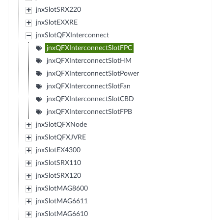
jnxSlotSRX220
jnxSlotEXXRE
jnxSlotQFXInterconnect
jnxQFXInterconnectSlotFPC
jnxQFXInterconnectSlotHM
jnxQFXInterconnectSlotPower
jnxQFXInterconnectSlotFan
jnxQFXInterconnectSlotCBD
jnxQFXInterconnectSlotFPB
jnxSlotQFXNode
jnxSlotQFXJVRE
jnxSlotEX4300
jnxSlotSRX110
jnxSlotSRX120
jnxSlotMAG8600
jnxSlotMAG6611
jnxSlotMAG6610