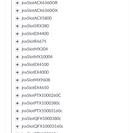
jnxSlotACX6360OR
jnxSlotACX6360OX
jnxSlotACX5800
jnxSlotSRX380
jnxSlotEX4400
jnxSlotR6675
jnxSlotMX304
jnxSlotMX10004
jnxSlotEX4100
jnxSlotEX4000
jnxSlotMX9608
jnxSlotEX4650
jnxSlotPTX1000260C
jnxSlotPTX1000380c
jnxSlotPTX10003160c
jnxSlotQFX1000380c
jnxSlotQFX10003160c