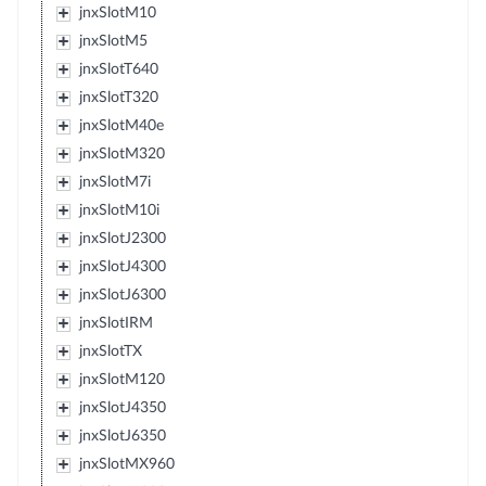
jnxSlotM10
jnxSlotM5
jnxSlotT640
jnxSlotT320
jnxSlotM40e
jnxSlotM320
jnxSlotM7i
jnxSlotM10i
jnxSlotJ2300
jnxSlotJ4300
jnxSlotJ6300
jnxSlotIRM
jnxSlotTX
jnxSlotM120
jnxSlotJ4350
jnxSlotJ6350
jnxSlotMX960