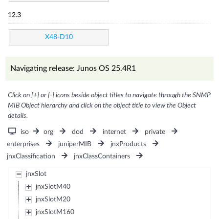
12.3
X48-D10
Navigating release: Junos OS 25.4R1
Click on [+] or [-] icons beside object titles to navigate through the SNMP
MIB Object hierarchy and click on the object title to view the Object
details.
iso
org
dod
internet
private
enterprises
juniperMIB
jnxProducts
jnxClassification
jnxClassContainers
jnxSlot
jnxSlotM40
jnxSlotM20
jnxSlotM160