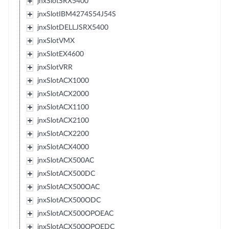
jnxSlotSRX5400
jnxSlotIBM4274S54J54S
jnxSlotDELLJSRX5400
jnxSlotVMX
jnxSlotEX4600
jnxSlotVRR
jnxSlotACX1000
jnxSlotACX2000
jnxSlotACX1100
jnxSlotACX2100
jnxSlotACX2200
jnxSlotACX4000
jnxSlotACX500AC
jnxSlotACX500DC
jnxSlotACX500OAC
jnxSlotACX500ODC
jnxSlotACX500OPOEAC
jnxSlotACX500OPOEDC