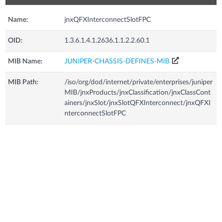
Name:
jnxQFXInterconnectSlotFPC
OID:
1.3.6.1.4.1.2636.1.1.2.2.60.1
MIB Name:
JUNIPER-CHASSIS-DEFINES-MIB
MIB Path:
/iso/org/dod/internet/private/enterprises/juniper
MIB/jnxProducts/jnxClassification/jnxClassCont
ainers/jnxSlot/jnxSlotQFXInterconnect/jnxQFXI
nterconnectSlotFPC