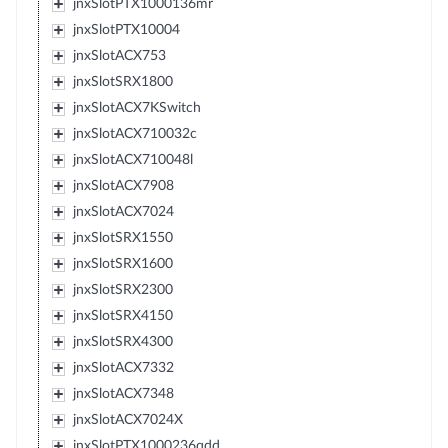
jnxSlotPTX1000136mr
jnxSlotPTX10004
jnxSlotACX753
jnxSlotSRX1800
jnxSlotACX7KSwitch
jnxSlotACX710032c
jnxSlotACX710048l
jnxSlotACX7908
jnxSlotACX7024
jnxSlotSRX1550
jnxSlotSRX1600
jnxSlotSRX2300
jnxSlotSRX4150
jnxSlotSRX4300
jnxSlotACX7332
jnxSlotACX7348
jnxSlotACX7024X
jnxSlotPTX1000236qdd