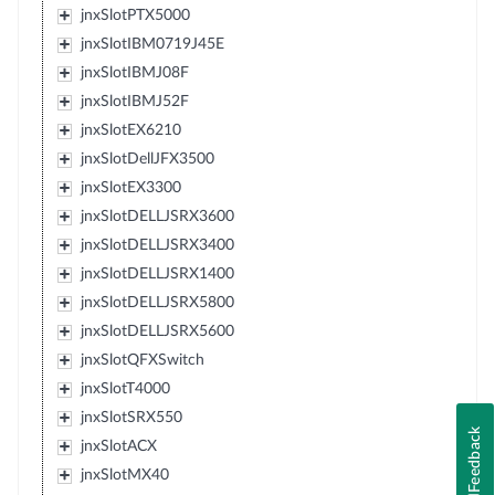
jnxSlotPTX5000
jnxSlotIBM0719J45E
jnxSlotIBMJ08F
jnxSlotIBMJ52F
jnxSlotEX6210
jnxSlotDellJFX3500
jnxSlotEX3300
jnxSlotDELLJSRX3600
jnxSlotDELLJSRX3400
jnxSlotDELLJSRX1400
jnxSlotDELLJSRX5800
jnxSlotDELLJSRX5600
jnxSlotQFXSwitch
jnxSlotT4000
jnxSlotSRX550
Feedback
jnxSlotACX
jnxSlotMX40