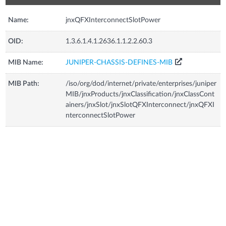
Name:
jnxQFXInterconnectSlotPower
OID:
1.3.6.1.4.1.2636.1.1.2.2.60.3
MIB Name:
JUNIPER-CHASSIS-DEFINES-MIB
MIB Path:
/iso/org/dod/internet/private/enterprises/juniper
MIB/jnxProducts/jnxClassification/jnxClassCont
ainers/jnxSlot/jnxSlotQFXInterconnect/jnxQFXI
nterconnectSlotPower