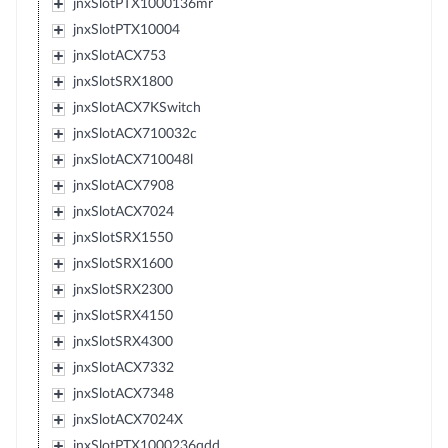
jnxSlotPTX1000136mr
jnxSlotPTX10004
jnxSlotACX753
jnxSlotSRX1800
jnxSlotACX7KSwitch
jnxSlotACX710032c
jnxSlotACX710048l
jnxSlotACX7908
jnxSlotACX7024
jnxSlotSRX1550
jnxSlotSRX1600
jnxSlotSRX2300
jnxSlotSRX4150
jnxSlotSRX4300
jnxSlotACX7332
jnxSlotACX7348
jnxSlotACX7024X
jnxSlotPTX1000236qdd