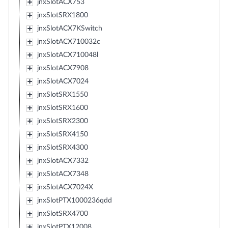
jnxSlotACX753
jnxSlotSRX1800
jnxSlotACX7KSwitch
jnxSlotACX710032c
jnxSlotACX710048l
jnxSlotACX7908
jnxSlotACX7024
jnxSlotSRX1550
jnxSlotSRX1600
jnxSlotSRX2300
jnxSlotSRX4150
jnxSlotSRX4300
jnxSlotACX7332
jnxSlotACX7348
jnxSlotACX7024X
jnxSlotPTX1000236qdd
jnxSlotSRX4700
jnxSlotPTX12008