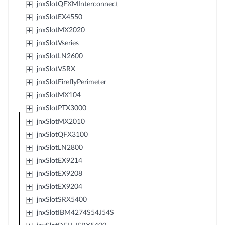
jnxSlotQFXMInterconnect
jnxSlotEX4550
jnxSlotMX2020
jnxSlotVseries
jnxSlotLN2600
jnxSlotVSRX
jnxSlotFireflyPerimeter
jnxSlotMX104
jnxSlotPTX3000
jnxSlotMX2010
jnxSlotQFX3100
jnxSlotLN2800
jnxSlotEX9214
jnxSlotEX9208
jnxSlotEX9204
jnxSlotSRX5400
jnxSlotIBM4274S54J54S