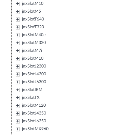
jnxSlotM10
jnxSlotM5
jnxSlotT640
jnxSlotT320
jnxSlotM40e
jnxSlotM320
jnxSlotM7i
jnxSlotM10i
jnxSlotJ2300
jnxSlotJ4300
jnxSlotJ6300
jnxSlotIRM
jnxSlotTX
jnxSlotM120
jnxSlotJ4350
jnxSlotJ6350
jnxSlotMX960