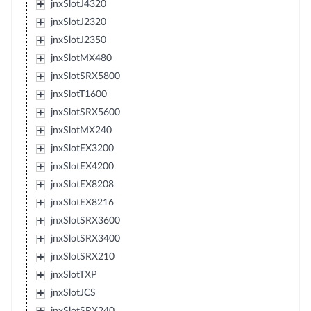
jnxSlotJ4320
jnxSlotJ2320
jnxSlotJ2350
jnxSlotMX480
jnxSlotSRX5800
jnxSlotT1600
jnxSlotSRX5600
jnxSlotMX240
jnxSlotEX3200
jnxSlotEX4200
jnxSlotEX8208
jnxSlotEX8216
jnxSlotSRX3600
jnxSlotSRX3400
jnxSlotSRX210
jnxSlotTXP
jnxSlotJCS
jnxSlotSRX240