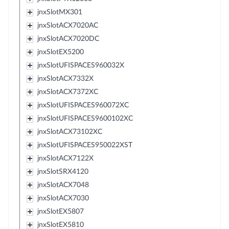
jnxSlotMX301
jnxSlotACX7020AC
jnxSlotACX7020DC
jnxSlotEX5200
jnxSlotUFISPACES960032X
jnxSlotACX7332X
jnxSlotACX7372XC
jnxSlotUFISPACES960072XC
jnxSlotUFISPACES9600102XC
jnxSlotACX73102XC
jnxSlotUFISPACES950022XST
jnxSlotACX7122X
jnxSlotSRX4120
jnxSlotACX7048
jnxSlotACX7030
jnxSlotEX5807
jnxSlotEX5810