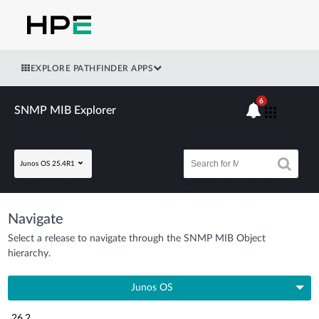
EXPLORE PATHFINDER APPS
6
SNMP MIB Explorer
Junos OS 25.4R1
Navigate
Select a release to navigate through the SNMP MIB Object
hierarchy.
Junos OS
26.2