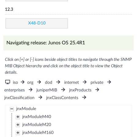
12.3
X48-D10
Navigating release: Junos OS 25.4R1
Click on [+] or [-] icons beside object titles to navigate through the SNMP
MIB Object hierarchy and click on the object title to view the Object
details.
iso
org
dod
internet
private
enterprises
juniperMIB
jnxProducts
jnxClassification
jnxClassContents
jnxModule
jnxModuleM40
jnxModuleM20
jnxModuleM160