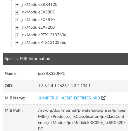
jnxModuleSRX4120
jnxModuleEX5807
jnxModuleEX5810
jnxModuleEX7200
jnxModulePTX1210260q
jnxModulePTX1210236q
Specific MIB Information
Name:
jnxSRX320FPC
OID:
1.3.6.1.4.1.2636.1.1.3.2.134.1
MIB Name:
JUNIPER-CHASSIS-DEFINES-MIB
MIB Path:
/iso/org/dod/internet/private/enterprises/juniper
MIB/jnxProducts/jnxClassification/jnxClassCont
ents/jnxModule/jnxModuleSRX320/jnxSRX320F
PC