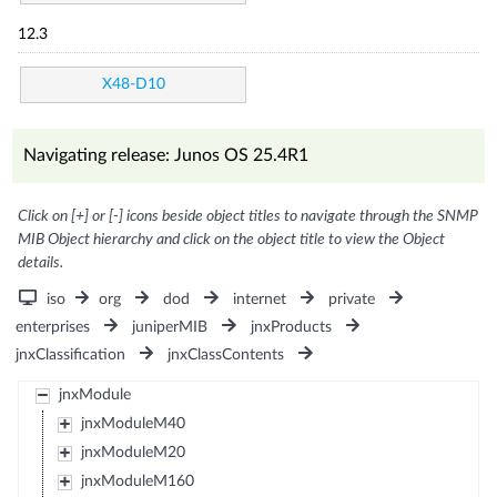
12.3
X48-D10
Navigating release: Junos OS 25.4R1
Click on [+] or [-] icons beside object titles to navigate through the SNMP
MIB Object hierarchy and click on the object title to view the Object
details.
iso
org
dod
internet
private
enterprises
juniperMIB
jnxProducts
jnxClassification
jnxClassContents
jnxModule
jnxModuleM40
jnxModuleM20
jnxModuleM160