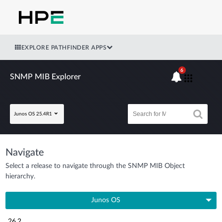
EXPLORE PATHFINDER APPS
6
SNMP MIB Explorer
Junos OS 25.4R1
Navigate
Select a release to navigate through the SNMP MIB Object
hierarchy.
Junos OS
26.2