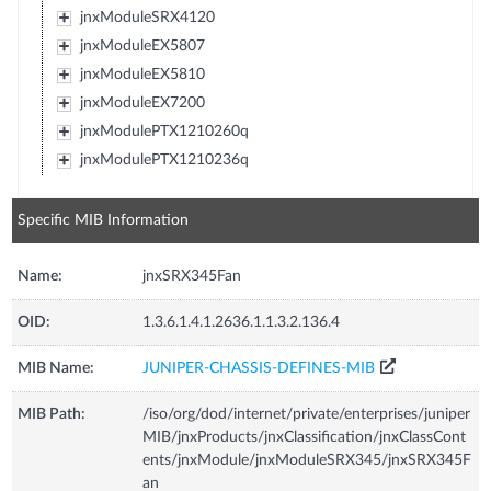
jnxModuleSRX4120
jnxModuleEX5807
jnxModuleEX5810
jnxModuleEX7200
jnxModulePTX1210260q
jnxModulePTX1210236q
Specific MIB Information
Name:
jnxSRX345Fan
OID:
1.3.6.1.4.1.2636.1.1.3.2.136.4
MIB Name:
JUNIPER-CHASSIS-DEFINES-MIB
MIB Path:
/iso/org/dod/internet/private/enterprises/juniper
MIB/jnxProducts/jnxClassification/jnxClassCont
ents/jnxModule/jnxModuleSRX345/jnxSRX345F
an