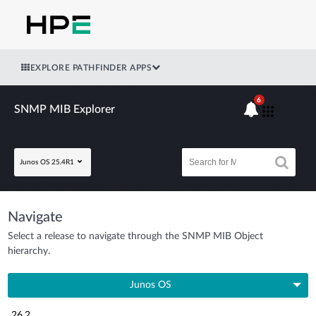
EXPLORE PATHFINDER APPS
6
SNMP MIB Explorer
Junos OS 25.4R1
Navigate
Select a release to navigate through the SNMP MIB Object
hierarchy.
Junos OS
26.2