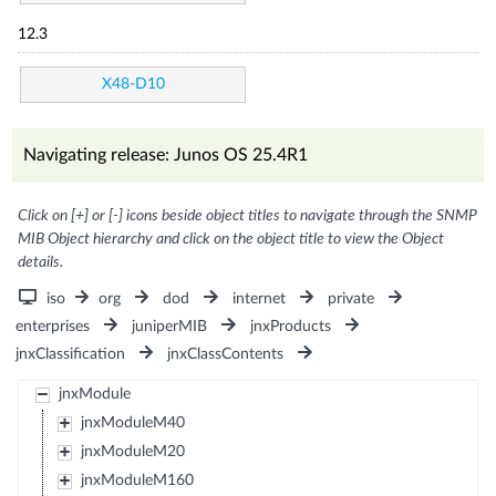
12.3
X48-D10
Navigating release: Junos OS 25.4R1
Click on [+] or [-] icons beside object titles to navigate through the SNMP
MIB Object hierarchy and click on the object title to view the Object
details.
iso
org
dod
internet
private
enterprises
juniperMIB
jnxProducts
jnxClassification
jnxClassContents
jnxModule
jnxModuleM40
jnxModuleM20
jnxModuleM160