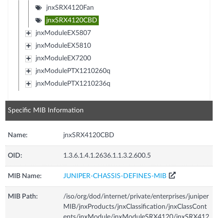
jnxSRX4120Fan
jnxSRX4120CBD
jnxModuleEX5807
jnxModuleEX5810
jnxModuleEX7200
jnxModulePTX1210260q
jnxModulePTX1210236q
Specific MIB Information
Name:
jnxSRX4120CBD
OID:
1.3.6.1.4.1.2636.1.1.3.2.600.5
MIB Name:
JUNIPER-CHASSIS-DEFINES-MIB
MIB Path:
/iso/org/dod/internet/private/enterprises/juniper
MIB/jnxProducts/jnxClassification/jnxClassCont
ents/jnxModule/jnxModuleSRX4120/jnxSRX412