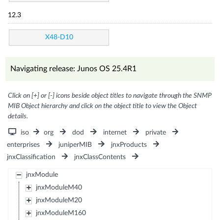
12.3
X48-D10
Navigating release: Junos OS 25.4R1
Click on [+] or [-] icons beside object titles to navigate through the SNMP
MIB Object hierarchy and click on the object title to view the Object
details.
iso
org
dod
internet
private
enterprises
juniperMIB
jnxProducts
jnxClassification
jnxClassContents
jnxModule
jnxModuleM40
jnxModuleM20
jnxModuleM160