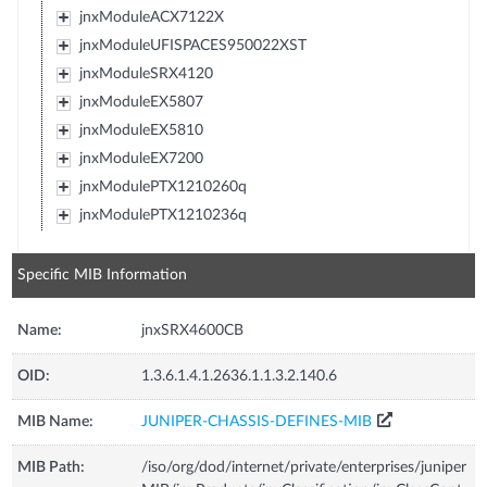
jnxModuleACX7122X
jnxModuleUFISPACES950022XST
jnxModuleSRX4120
jnxModuleEX5807
jnxModuleEX5810
jnxModuleEX7200
jnxModulePTX1210260q
jnxModulePTX1210236q
Specific MIB Information
Name:
jnxSRX4600CB
OID:
1.3.6.1.4.1.2636.1.1.3.2.140.6
MIB Name:
JUNIPER-CHASSIS-DEFINES-MIB
MIB Path:
/iso/org/dod/internet/private/enterprises/juniper