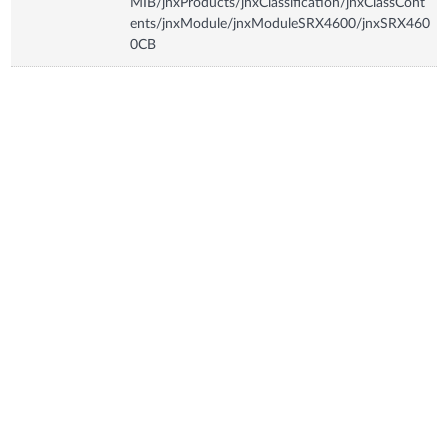
MIB/jnxProducts/jnxClassification/jnxClassCont
ents/jnxModule/jnxModuleSRX4600/jnxSRX460
0CB