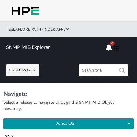
EXPLORE PATHFINDER APPS
6
SNMP MIB Explorer
Junos OS 25.4R1
Navigate
Select a release to navigate through the SNMP MIB Object
hierarchy.
Junos OS
26.2