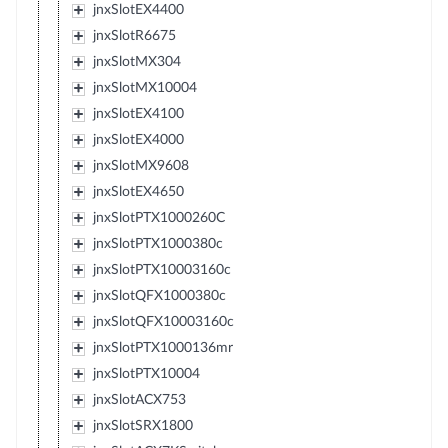
jnxSlotEX4400
jnxSlotR6675
jnxSlotMX304
jnxSlotMX10004
jnxSlotEX4100
jnxSlotEX4000
jnxSlotMX9608
jnxSlotEX4650
jnxSlotPTX1000260C
jnxSlotPTX1000380c
jnxSlotPTX10003160c
jnxSlotQFX1000380c
jnxSlotQFX10003160c
jnxSlotPTX1000136mr
jnxSlotPTX10004
jnxSlotACX753
jnxSlotSRX1800