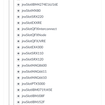
jnxSlotIBM4274E16J16E
jnxSlotMX80
jnxSlotSRX220
jnxSlotEXXRE
jnxSlotQFXInterconnect
jnxSlotQFXNode
jnxSlotQFXJVRE
jnxSlotEX4300
jnxSlotSRX110
jnxSlotSRX120
jnxSlotMAG8600
jnxSlotMAG6611
jnxSlotMAG6610
jnxSlotPTX5000
jnxSlotIBM0719J45E
jnxSlotIBMJ08F
jnxSlotIBMJ52F