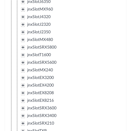
jnxSlotJ6350
jnxSlotMX960
jnxSlotJ4320
jnxSlotJ2320
jnxSlotJ2350
jnxSlotMX480
jnxSlotSRX5800
jnxSlotT1600
jnxSlotSRX5600
jnxSlotMX240
jnxSlotEX3200
jnxSlotEX4200
jnxSlotEX8208
jnxSlotEX8216
jnxSlotSRX3600
jnxSlotSRX3400
jnxSlotSRX210
jnxSlotTXP