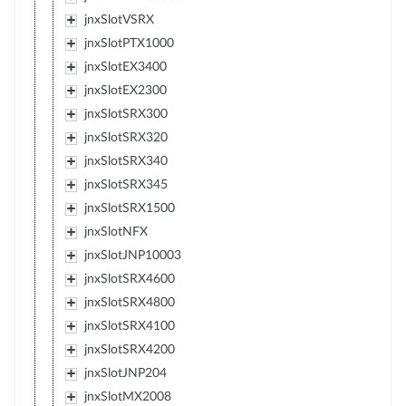
jnxSlotVSRX
jnxSlotPTX1000
jnxSlotEX3400
jnxSlotEX2300
jnxSlotSRX300
jnxSlotSRX320
jnxSlotSRX340
jnxSlotSRX345
jnxSlotSRX1500
jnxSlotNFX
jnxSlotJNP10003
jnxSlotSRX4600
jnxSlotSRX4800
jnxSlotSRX4100
jnxSlotSRX4200
jnxSlotJNP204
jnxSlotMX2008