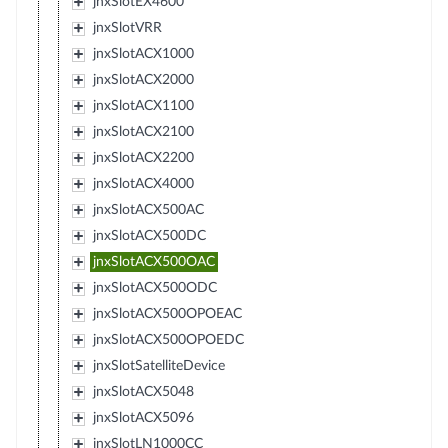
jnxSlotEX4600
jnxSlotVRR
jnxSlotACX1000
jnxSlotACX2000
jnxSlotACX1100
jnxSlotACX2100
jnxSlotACX2200
jnxSlotACX4000
jnxSlotACX500AC
jnxSlotACX500DC
jnxSlotACX500OAC
jnxSlotACX500ODC
jnxSlotACX500OPOEAC
jnxSlotACX500OPOEDC
jnxSlotSatelliteDevice
jnxSlotACX5048
jnxSlotACX5096
jnxSlotLN1000CC