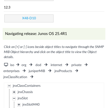
12.3
X48-D10
Navigating release: Junos OS 25.4R1
Click on [+] or [-] icons beside object titles to navigate through the SNMP
MIB Object hierarchy and click on the object title to view the Object
details.
iso
org
dod
internet
private
enterprises
juniperMIB
jnxProducts
jnxClassification
jnxClassContainers
jnxChassis
jnxSlot
jnxSlotM40