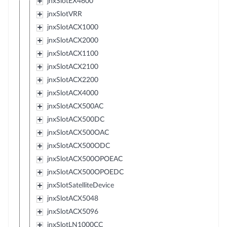
jnxSlotEX4600
jnxSlotVRR
jnxSlotACX1000
jnxSlotACX2000
jnxSlotACX1100
jnxSlotACX2100
jnxSlotACX2200
jnxSlotACX4000
jnxSlotACX500AC
jnxSlotACX500DC
jnxSlotACX500OAC
jnxSlotACX500ODC
jnxSlotACX500OPOEAC
jnxSlotACX500OPOEDC
jnxSlotSatelliteDevice
jnxSlotACX5048
jnxSlotACX5096
jnxSlotLN1000CC