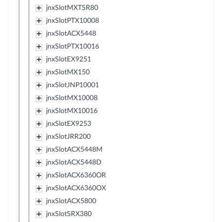
jnxSlotMXTSR80
jnxSlotPTX10008
jnxSlotACX5448
jnxSlotPTX10016
jnxSlotEX9251
jnxSlotMX150
jnxSlotJNP10001
jnxSlotMX10008
jnxSlotMX10016
jnxSlotEX9253
jnxSlotJRR200
jnxSlotACX5448M
jnxSlotACX5448D
jnxSlotACX6360OR
jnxSlotACX6360OX
jnxSlotACX5800
jnxSlotSRX380