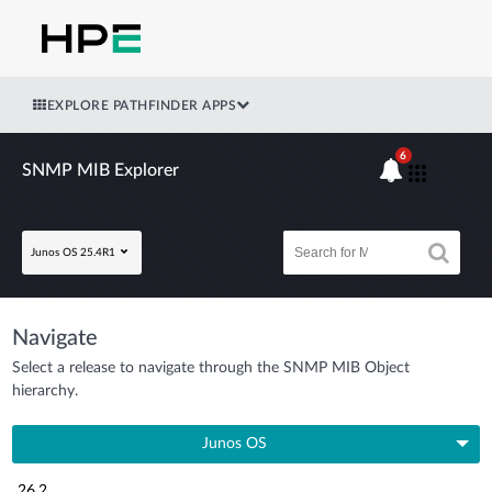
EXPLORE PATHFINDER APPS
6
SNMP MIB Explorer
Junos OS 25.4R1
Navigate
Select a release to navigate through the SNMP MIB Object
hierarchy.
Junos OS
26.2