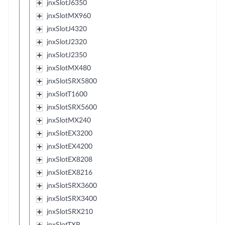
jnxSlotJ6350
jnxSlotMX960
jnxSlotJ4320
jnxSlotJ2320
jnxSlotJ2350
jnxSlotMX480
jnxSlotSRX5800
jnxSlotT1600
jnxSlotSRX5600
jnxSlotMX240
jnxSlotEX3200
jnxSlotEX4200
jnxSlotEX8208
jnxSlotEX8216
jnxSlotSRX3600
jnxSlotSRX3400
jnxSlotSRX210
jnxSlotTXP