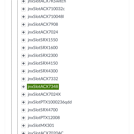
jnxSlotACX7KSwitch
jnxSlotACX710032c
jnxSlotACX710048l
jnxSlotACX7908
jnxSlotACX7024
jnxSlotSRX1550
jnxSlotSRX1600
jnxSlotSRX2300
jnxSlotSRX4150
jnxSlotSRX4300
jnxSlotACX7332
jnxSlotACX7348
jnxSlotACX7024X
jnxSlotPTX1000236qdd
jnxSlotSRX4700
jnxSlotPTX12008
jnxSlotMX301
jnxSlotACX7020AC