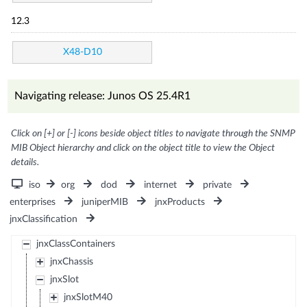
12.3
X48-D10
Navigating release: Junos OS 25.4R1
Click on [+] or [-] icons beside object titles to navigate through the SNMP
MIB Object hierarchy and click on the object title to view the Object
details.
iso
org
dod
internet
private
enterprises
juniperMIB
jnxProducts
jnxClassification
jnxClassContainers
jnxChassis
jnxSlot
jnxSlotM40