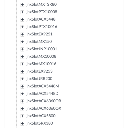
jnxSlotMXTSR80
jnxSlotPTX10008
jnxSlotACX5448
jnxSlotPTX10016
jnxSlotEX9251
jnxSlotMX150
jnxSlotJNP10001
jnxSlotMX10008
jnxSlotMX10016
jnxSlotEX9253
jnxSlotJRR200
jnxSlotACX5448M
jnxSlotACX5448D
jnxSlotACX6360OR
jnxSlotACX6360OX
jnxSlotACX5800
jnxSlotSRX380