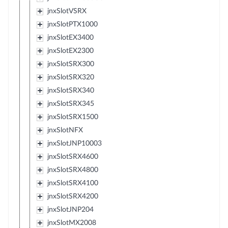
jnxSlotVSRX
jnxSlotPTX1000
jnxSlotEX3400
jnxSlotEX2300
jnxSlotSRX300
jnxSlotSRX320
jnxSlotSRX340
jnxSlotSRX345
jnxSlotSRX1500
jnxSlotNFX
jnxSlotJNP10003
jnxSlotSRX4600
jnxSlotSRX4800
jnxSlotSRX4100
jnxSlotSRX4200
jnxSlotJNP204
jnxSlotMX2008