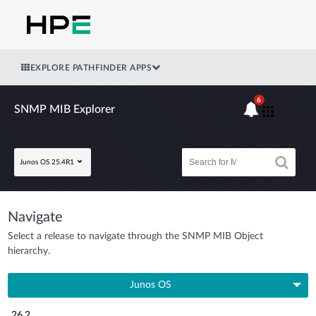
EXPLORE PATHFINDER APPS
6
SNMP MIB Explorer
Junos OS 25.4R1
Navigate
Select a release to navigate through the SNMP MIB Object
hierarchy.
Junos OS
26.2