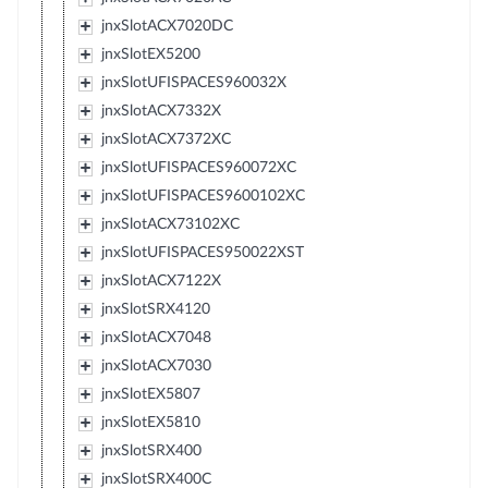
jnxSlotACX7020DC
jnxSlotEX5200
jnxSlotUFISPACES960032X
jnxSlotACX7332X
jnxSlotACX7372XC
jnxSlotUFISPACES960072XC
jnxSlotUFISPACES9600102XC
jnxSlotACX73102XC
jnxSlotUFISPACES950022XST
jnxSlotACX7122X
jnxSlotSRX4120
jnxSlotACX7048
jnxSlotACX7030
jnxSlotEX5807
jnxSlotEX5810
jnxSlotSRX400
jnxSlotSRX400C