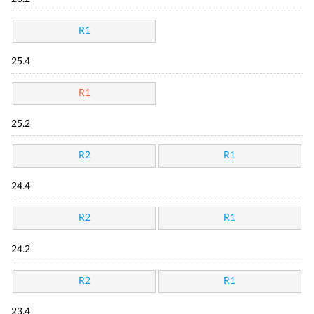
R1
25.4
R1
25.2
R2
R1
24.4
R2
R1
24.2
R2
R1
23.4