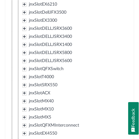
jnxSlotEX6210
jnxSlotDellJFX3500
jnxSlotEX3300
jnxSlotDELLJSRX3600
jnxSlotDELLJSRX3400
jnxSlotDELLJSRX1400
jnxSlotDELLJSRX5800
jnxSlotDELLJSRX5600
jnxSlotQFXSwitch
jnxSlotT4000
jnxSlotSRX550
jnxSlotACX
jnxSlotMX40
jnxSlotMX10
Feedback
jnxSlotMX5
jnxSlotQFXMInterconnect
jnxSlotEX4550