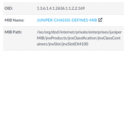
OID:
1.3.6.1.4.1.2636.1.1.2.2.169
MIB Name:
JUNIPER-CHASSIS-DEFINES-MIB
MIB Path:
/iso/org/dod/internet/private/enterprises/juniper
MIB/jnxProducts/jnxClassification/jnxClassCont
ainers/jnxSlot/jnxSlotEX4100