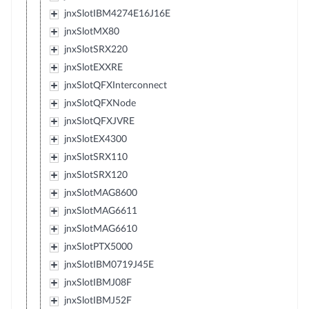
jnxSlotIBM4274E16J16E
jnxSlotMX80
jnxSlotSRX220
jnxSlotEXXRE
jnxSlotQFXInterconnect
jnxSlotQFXNode
jnxSlotQFXJVRE
jnxSlotEX4300
jnxSlotSRX110
jnxSlotSRX120
jnxSlotMAG8600
jnxSlotMAG6611
jnxSlotMAG6610
jnxSlotPTX5000
jnxSlotIBM0719J45E
jnxSlotIBMJ08F
jnxSlotIBMJ52F