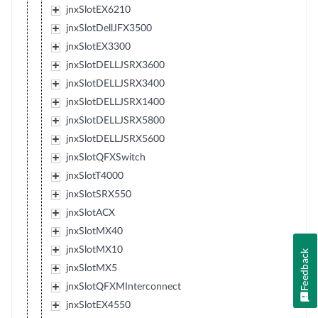
jnxSlotEX6210
jnxSlotDellJFX3500
jnxSlotEX3300
jnxSlotDELLJSRX3600
jnxSlotDELLJSRX3400
jnxSlotDELLJSRX1400
jnxSlotDELLJSRX5800
jnxSlotDELLJSRX5600
jnxSlotQFXSwitch
jnxSlotT4000
jnxSlotSRX550
jnxSlotACX
jnxSlotMX40
jnxSlotMX10
Feedback
jnxSlotMX5
jnxSlotQFXMInterconnect
jnxSlotEX4550