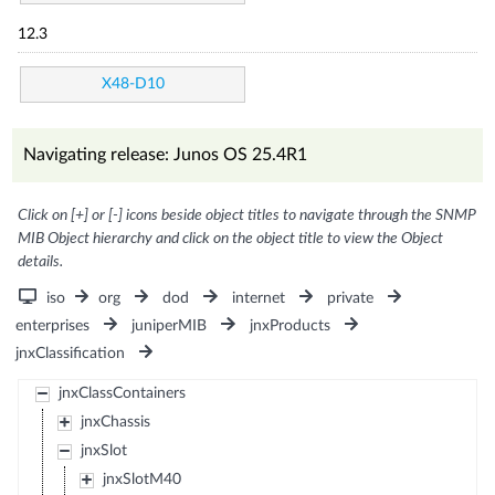
12.3
X48-D10
Navigating release: Junos OS 25.4R1
Click on [+] or [-] icons beside object titles to navigate through the SNMP
MIB Object hierarchy and click on the object title to view the Object
details.
iso
org
dod
internet
private
enterprises
juniperMIB
jnxProducts
jnxClassification
jnxClassContainers
jnxChassis
jnxSlot
jnxSlotM40