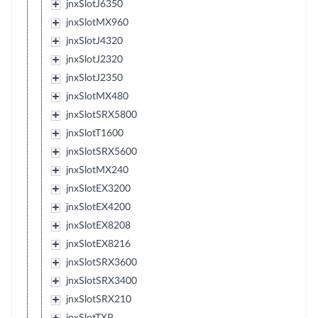
jnxSlotJ6350
jnxSlotMX960
jnxSlotJ4320
jnxSlotJ2320
jnxSlotJ2350
jnxSlotMX480
jnxSlotSRX5800
jnxSlotT1600
jnxSlotSRX5600
jnxSlotMX240
jnxSlotEX3200
jnxSlotEX4200
jnxSlotEX8208
jnxSlotEX8216
jnxSlotSRX3600
jnxSlotSRX3400
jnxSlotSRX210
jnxSlotTXP