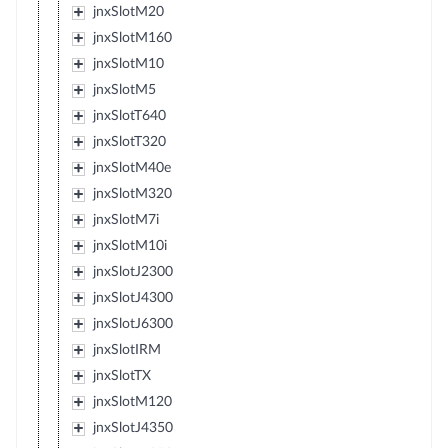
jnxSlotM20
jnxSlotM160
jnxSlotM10
jnxSlotM5
jnxSlotT640
jnxSlotT320
jnxSlotM40e
jnxSlotM320
jnxSlotM7i
jnxSlotM10i
jnxSlotJ2300
jnxSlotJ4300
jnxSlotJ6300
jnxSlotIRM
jnxSlotTX
jnxSlotM120
jnxSlotJ4350