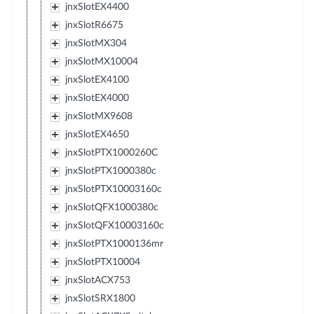
jnxSlotEX4400
jnxSlotR6675
jnxSlotMX304
jnxSlotMX10004
jnxSlotEX4100
jnxSlotEX4000
jnxSlotMX9608
jnxSlotEX4650
jnxSlotPTX1000260C
jnxSlotPTX1000380c
jnxSlotPTX10003160c
jnxSlotQFX1000380c
jnxSlotQFX10003160c
jnxSlotPTX1000136mr
jnxSlotPTX10004
jnxSlotACX753
jnxSlotSRX1800