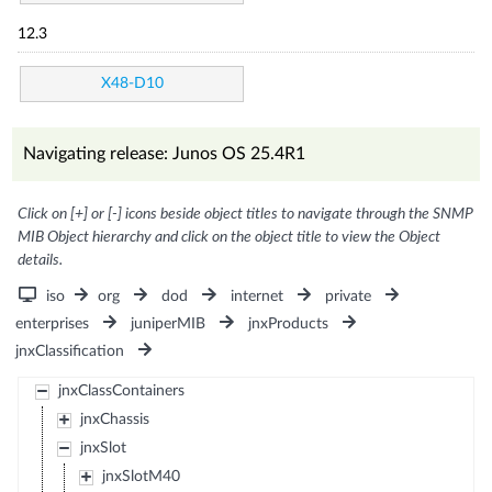
12.3
X48-D10
Navigating release: Junos OS 25.4R1
Click on [+] or [-] icons beside object titles to navigate through the SNMP
MIB Object hierarchy and click on the object title to view the Object
details.
iso
org
dod
internet
private
enterprises
juniperMIB
jnxProducts
jnxClassification
jnxClassContainers
jnxChassis
jnxSlot
jnxSlotM40