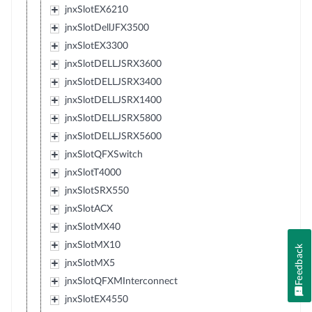
jnxSlotEX6210
jnxSlotDellJFX3500
jnxSlotEX3300
jnxSlotDELLJSRX3600
jnxSlotDELLJSRX3400
jnxSlotDELLJSRX1400
jnxSlotDELLJSRX5800
jnxSlotDELLJSRX5600
jnxSlotQFXSwitch
jnxSlotT4000
jnxSlotSRX550
jnxSlotACX
jnxSlotMX40
jnxSlotMX10
Feedback
jnxSlotMX5
jnxSlotQFXMInterconnect
jnxSlotEX4550