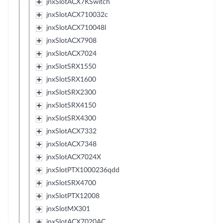
jnxSlotACX7KSwitch
jnxSlotACX710032c
jnxSlotACX710048l
jnxSlotACX7908
jnxSlotACX7024
jnxSlotSRX1550
jnxSlotSRX1600
jnxSlotSRX2300
jnxSlotSRX4150
jnxSlotSRX4300
jnxSlotACX7332
jnxSlotACX7348
jnxSlotACX7024X
jnxSlotPTX1000236qdd
jnxSlotSRX4700
jnxSlotPTX12008
jnxSlotMX301
jnxSlotACX7020AC