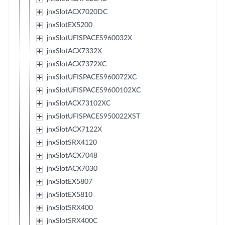
jnxSlotACX7020DC
jnxSlotEX5200
jnxSlotUFISPACES960032X
jnxSlotACX7332X
jnxSlotACX7372XC
jnxSlotUFISPACES960072XC
jnxSlotUFISPACES9600102XC
jnxSlotACX73102XC
jnxSlotUFISPACES950022XST
jnxSlotACX7122X
jnxSlotSRX4120
jnxSlotACX7048
jnxSlotACX7030
jnxSlotEX5807
jnxSlotEX5810
jnxSlotSRX400
jnxSlotSRX400C