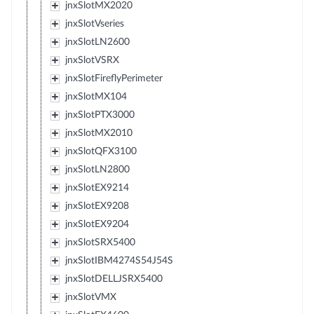
jnxSlotMX2020
jnxSlotVseries
jnxSlotLN2600
jnxSlotVSRX
jnxSlotFireflyPerimeter
jnxSlotMX104
jnxSlotPTX3000
jnxSlotMX2010
jnxSlotQFX3100
jnxSlotLN2800
jnxSlotEX9214
jnxSlotEX9208
jnxSlotEX9204
jnxSlotSRX5400
jnxSlotIBM4274S54J54S
jnxSlotDELLJSRX5400
jnxSlotVMX