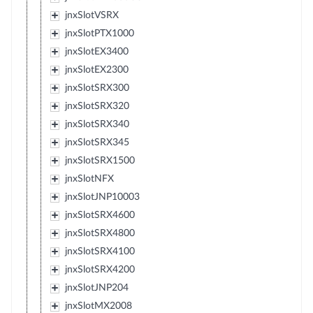
jnxSlotVSRX
jnxSlotPTX1000
jnxSlotEX3400
jnxSlotEX2300
jnxSlotSRX300
jnxSlotSRX320
jnxSlotSRX340
jnxSlotSRX345
jnxSlotSRX1500
jnxSlotNFX
jnxSlotJNP10003
jnxSlotSRX4600
jnxSlotSRX4800
jnxSlotSRX4100
jnxSlotSRX4200
jnxSlotJNP204
jnxSlotMX2008