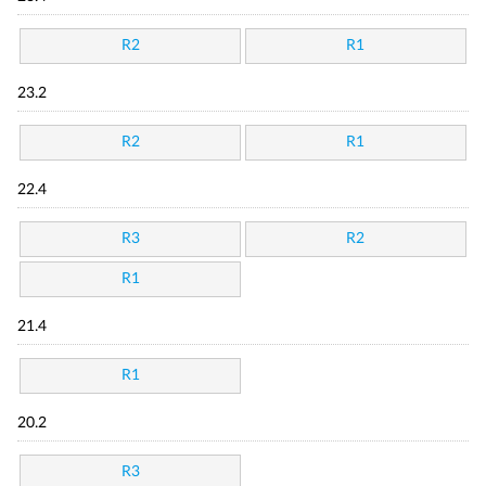
R2
R1
23.2
R2
R1
22.4
R3
R2
R1
21.4
R1
20.2
R3