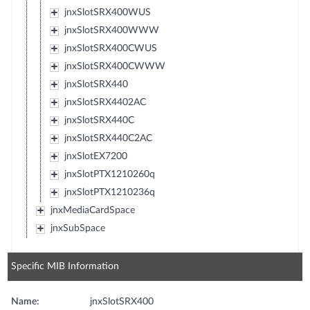
jnxSlotSRX400WUS
jnxSlotSRX400WWW
jnxSlotSRX400CWUS
jnxSlotSRX400CWWW
jnxSlotSRX440
jnxSlotSRX4402AC
jnxSlotSRX440C
jnxSlotSRX440C2AC
jnxSlotEX7200
jnxSlotPTX1210260q
jnxSlotPTX1210236q
jnxMediaCardSpace
jnxSubSpace
Specific MIB Information
Name:
jnxSlotSRX400