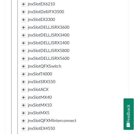
jnxSlotEX6210
jnxSlotDellJFX3500
jnxSlotEX3300
jnxSlotDELLJSRX3600
jnxSlotDELLJSRX3400
jnxSlotDELLJSRX1400
jnxSlotDELLJSRX5800
jnxSlotDELLJSRX5600
jnxSlotQFXSwitch
jnxSlotT4000
jnxSlotSRX550
jnxSlotACX
jnxSlotMX40
jnxSlotMX10
Feedback
jnxSlotMX5
jnxSlotQFXMInterconnect
jnxSlotEX4550