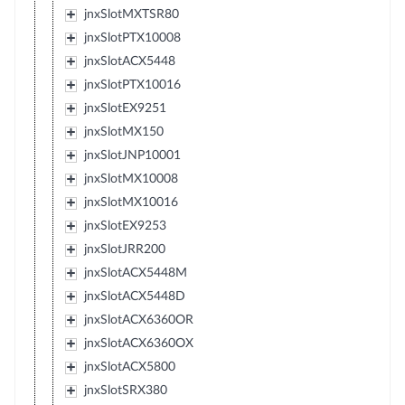
jnxSlotMXTSR80
jnxSlotPTX10008
jnxSlotACX5448
jnxSlotPTX10016
jnxSlotEX9251
jnxSlotMX150
jnxSlotJNP10001
jnxSlotMX10008
jnxSlotMX10016
jnxSlotEX9253
jnxSlotJRR200
jnxSlotACX5448M
jnxSlotACX5448D
jnxSlotACX6360OR
jnxSlotACX6360OX
jnxSlotACX5800
jnxSlotSRX380