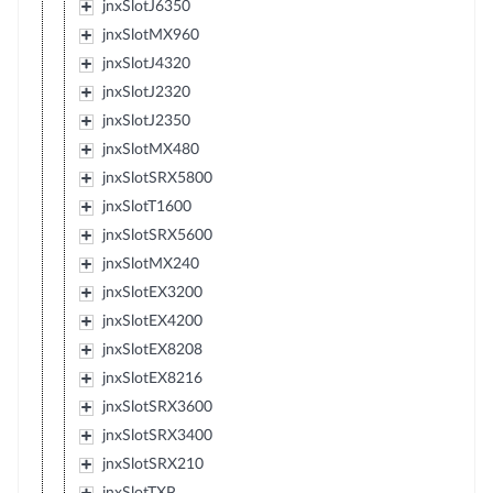
jnxSlotJ6350
jnxSlotMX960
jnxSlotJ4320
jnxSlotJ2320
jnxSlotJ2350
jnxSlotMX480
jnxSlotSRX5800
jnxSlotT1600
jnxSlotSRX5600
jnxSlotMX240
jnxSlotEX3200
jnxSlotEX4200
jnxSlotEX8208
jnxSlotEX8216
jnxSlotSRX3600
jnxSlotSRX3400
jnxSlotSRX210
jnxSlotTXP