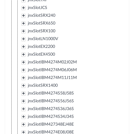
jnxSlotJCS
jnxSlotSRX240
jnxSlotSRX650
jnxSlotSRX100
jnxSlotLN1000V
jnxSlotEX2200
jnxSlotEX4500
jnxSlotIBM4274M02J02M
jnxSlotIBM4274M06J06M
jnxSlotIBM4274M11J11M
jnxSlotSRX1400
jnxSlotIBM4274S58J58S
jnxSlotIBM4274S56J56S
jnxSlotIBM4274S36J36S
jnxSlotIBM4274S34J34S
jnxSlotIBM427348EJ48E
jnxSlotIBM4274E08J08E