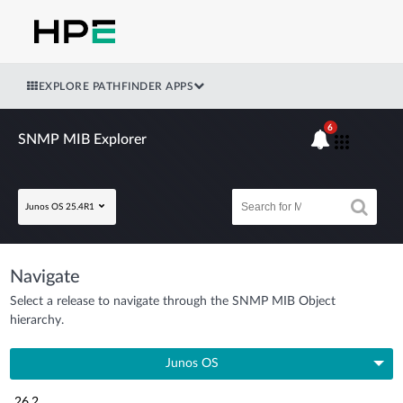
EXPLORE PATHFINDER APPS
6
SNMP MIB Explorer
Junos OS 25.4R1
Navigate
Select a release to navigate through the SNMP MIB Object
hierarchy.
Junos OS
26.2