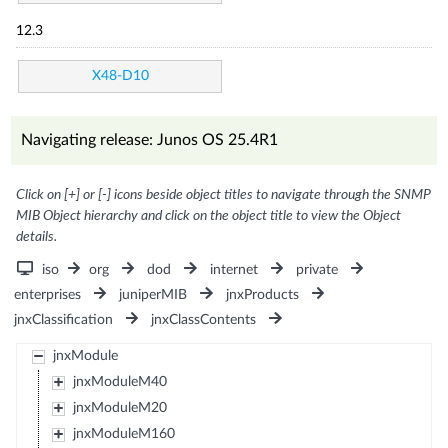
12.3
X48-D10
Navigating release: Junos OS 25.4R1
Click on [+] or [-] icons beside object titles to navigate through the SNMP
MIB Object hierarchy and click on the object title to view the Object
details.
iso
org
dod
internet
private
enterprises
juniperMIB
jnxProducts
jnxClassification
jnxClassContents
jnxModule
jnxModuleM40
jnxModuleM20
jnxModuleM160