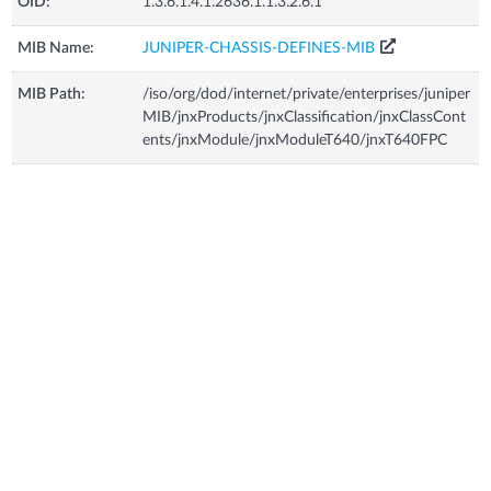
OID:
1.3.6.1.4.1.2636.1.1.3.2.6.1
MIB Name:
JUNIPER-CHASSIS-DEFINES-MIB
MIB Path:
/iso/org/dod/internet/private/enterprises/juniper
MIB/jnxProducts/jnxClassification/jnxClassCont
ents/jnxModule/jnxModuleT640/jnxT640FPC