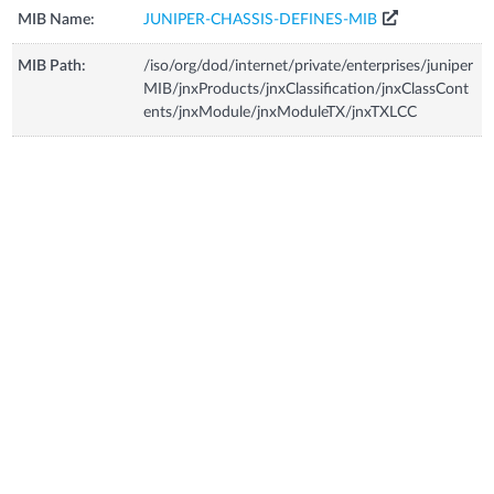
MIB Name:
JUNIPER-CHASSIS-DEFINES-MIB
MIB Path:
/iso/org/dod/internet/private/enterprises/juniper
MIB/jnxProducts/jnxClassification/jnxClassCont
ents/jnxModule/jnxModuleTX/jnxTXLCC