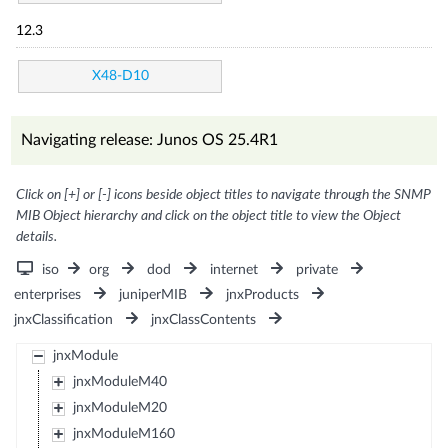
12.3
X48-D10
Navigating release: Junos OS 25.4R1
Click on [+] or [-] icons beside object titles to navigate through the SNMP
MIB Object hierarchy and click on the object title to view the Object
details.
iso
org
dod
internet
private
enterprises
juniperMIB
jnxProducts
jnxClassification
jnxClassContents
jnxModule
jnxModuleM40
jnxModuleM20
jnxModuleM160