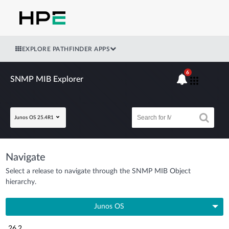
EXPLORE PATHFINDER APPS
6
SNMP MIB Explorer
Junos OS 25.4R1
Navigate
Select a release to navigate through the SNMP MIB Object
hierarchy.
Junos OS
26.2