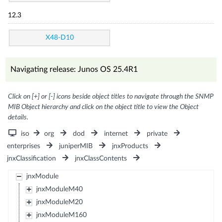
12.3
X48-D10
Navigating release: Junos OS 25.4R1
Click on [+] or [-] icons beside object titles to navigate through the SNMP
MIB Object hierarchy and click on the object title to view the Object
details.
iso
org
dod
internet
private
enterprises
juniperMIB
jnxProducts
jnxClassification
jnxClassContents
jnxModule
jnxModuleM40
jnxModuleM20
jnxModuleM160