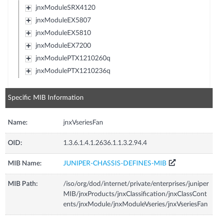
jnxModuleSRX4120
jnxModuleEX5807
jnxModuleEX5810
jnxModuleEX7200
jnxModulePTX1210260q
jnxModulePTX1210236q
Specific MIB Information
Name:
jnxVseriesFan
OID:
1.3.6.1.4.1.2636.1.1.3.2.94.4
MIB Name:
JUNIPER-CHASSIS-DEFINES-MIB
MIB Path:
/iso/org/dod/internet/private/enterprises/juniper
MIB/jnxProducts/jnxClassification/jnxClassCont
ents/jnxModule/jnxModuleVseries/jnxVseriesFan