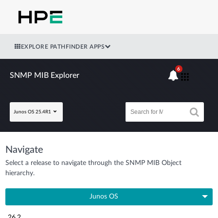
EXPLORE PATHFINDER APPS
6
SNMP MIB Explorer
Junos OS 25.4R1
Navigate
Select a release to navigate through the SNMP MIB Object
hierarchy.
Junos OS
26.2