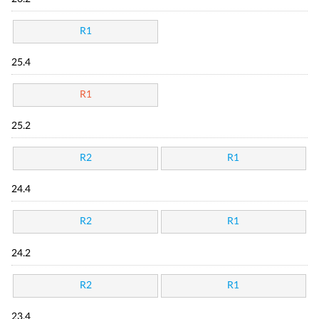
R1
25.4
R1
25.2
R2
R1
24.4
R2
R1
24.2
R2
R1
23.4